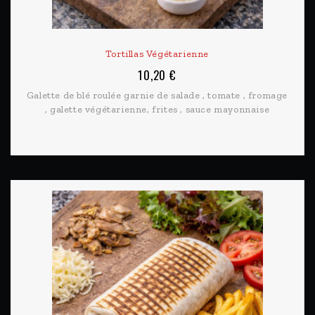
Tortillas Végétarienne
10,20 €
Galette de blé roulée garnie de salade , tomate , fromage
, galette végétarienne, frites , sauce mayonnaise