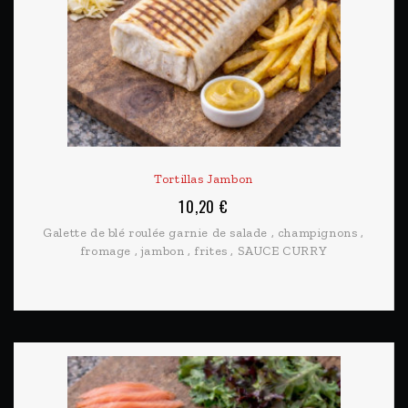
Tortillas Jambon
10,20 €
Galette de blé roulée garnie de salade , champignons ,
fromage , jambon , frites , SAUCE CURRY