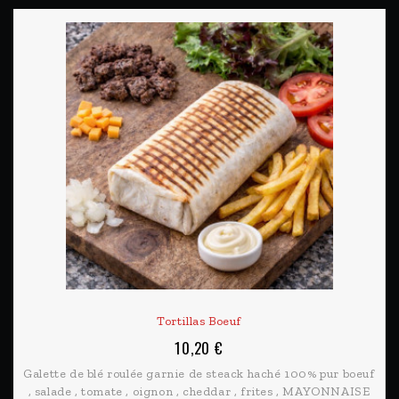
Tortillas Boeuf
10,20 €
Galette de blé roulée garnie de steack haché 100% pur boeuf
, salade , tomate , oignon , cheddar , frites , MAYONNAISE