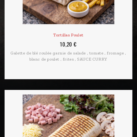
Tortillas Poulet
10,20 €
Galette de blé roulée garnie de salade , tomate , fromage ,
blanc de poulet , frites , SAUCE CURRY