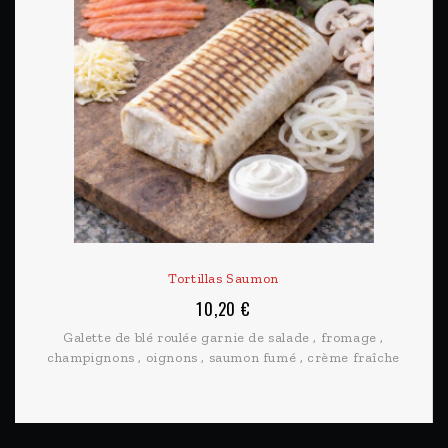
Tortillas Saumon
10,20 €
Galette de blé roulée garnie de salade , fromage ,
champignons , oignons , saumon fumé , crème fraîche