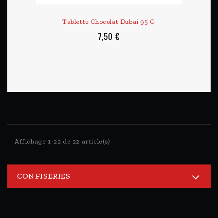
Tablette Chocolat Dubai 95 G
7,50 €
Affichage 1-22 de 22 article(s)
CONFISERIES